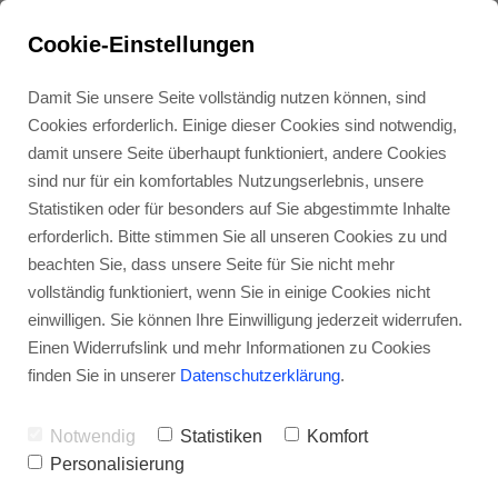
Cookie-Einstellungen
Praktikantin
Damit Sie unsere Seite vollständig nutzen können, sind
Cookies erforderlich. Einige dieser Cookies sind notwendig,
(M/W/D)
damit unsere Seite überhaupt funktioniert, andere Cookies
sind nur für ein komfortables Nutzungserlebnis, unsere
Statistiken oder für besonders auf Sie abgestimmte Inhalte
Franz jagt im komplett verwahrlosten
erforderlich. Bitte stimmen Sie all unseren Cookies zu und
beachten Sie, dass unsere Seite für Sie nicht mehr
Taxi quer durch Bayern. Zwölf
vollständig funktioniert, wenn Sie in einige Cookies nicht
Boxkämpfer jagen Viktor quer über
einwilligen. Sie können Ihre Einwilligung jederzeit widerrufen.
Einen Widerrufslink und mehr Informationen zu Cookies
den großen Sylter Deich. Vogel Quax
finden Sie in unserer
Datenschutzerklärung
.
zwickt Johnys Pferd Bim. Sylvia wagt
quick den Jux bei Pforzheim. Polyfon
Notwendig
Statistiken
Komfort
Personalisierung
zwitschernd aßen Mäxchens Vögel