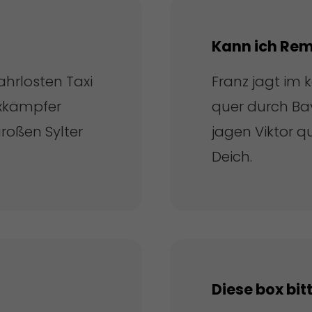
Kann ich Rem
ahrlosten Taxi
Franz jagt im 
oxkämpfer
quer durch Ba
roßen Sylter
jagen Viktor q
Deich.
Diese box bit