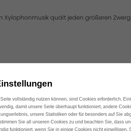
n Xylophonmusik quält jeden größeren Zwerg
instellungen
Seite vollständig nutzen können, sind Cookies erforderlich. Ein
FAQ
endig, damit unsere Seite überhaupt funktioniert, andere Cookie
ungserlebnis, unsere Statistiken oder für besonders auf Sie ab
te stimmen Sie all unseren Cookies zu und beachten Sie, dass uns
Welche 4 fragen sind sinnvoll?
ndig funktioniert, wenn Sie in einige Cookies nicht einwilligen.