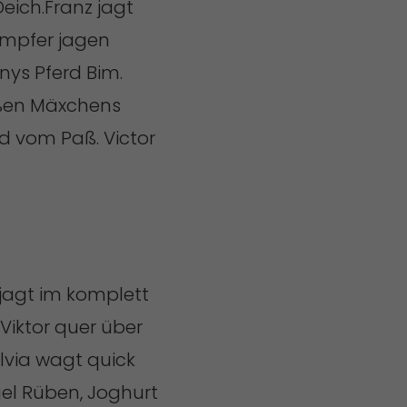
eich.Franz jagt
ämpfer jagen
nys Pferd Bim.
 aßen Mäxchens
öd vom Paß. Victor
 jagt im komplett
Viktor quer über
ylvia wagt quick
el Rüben, Joghurt