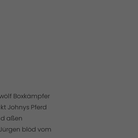
Zwölf Boxkämpfer
ckt Johnys Pferd
rnd aßen
t Jürgen blöd vom