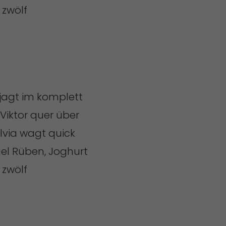
t zwölf
 jagt im komplett
Viktor quer über
ylvia wagt quick
el Rüben, Joghurt
 zwölf