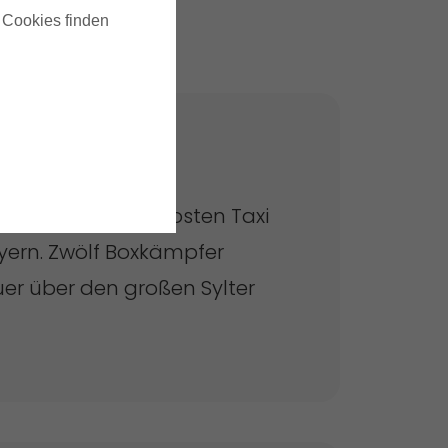
u Cookies finden
ch?
komplett verwahrlosten Taxi
yern. Zwölf Boxkämpfer
uer über den großen Sylter