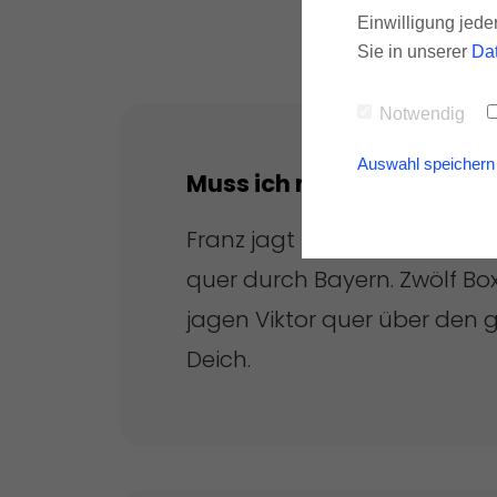
Einwilligung jede
Sie in unserer
Da
Notwendig
Auswahl speichern
Muss ich nur Kaffee koch
Franz jagt im komplett verw
quer durch Bayern. Zwölf B
jagen Viktor quer über den g
Deich.