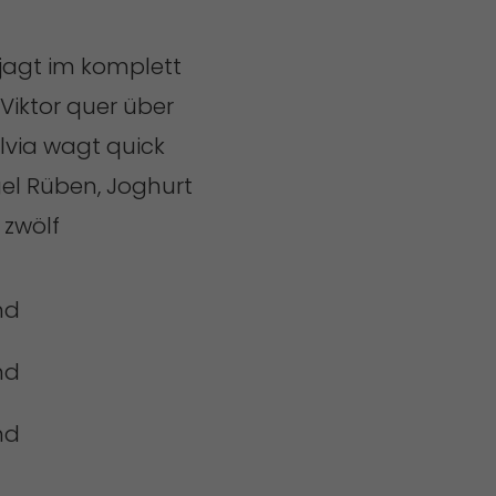
 jagt im komplett
Viktor quer über
ylvia wagt quick
el Rüben, Joghurt
t zwölf
nd
nd
nd