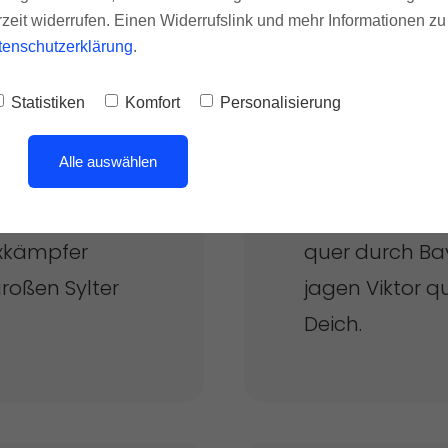
rzeit widerrufen. Einen Widerrufslink und mehr Informationen z
tenschutzerklärung
.
Statistiken
Komfort
Personalisierung
en?
Wie arbeite i
Alle auswählen
ahrlosten Taxi
Franz jagt im 
oxkämpfer
quer durch Ba
roßen Sylter
jagen Viktor q
Deich.