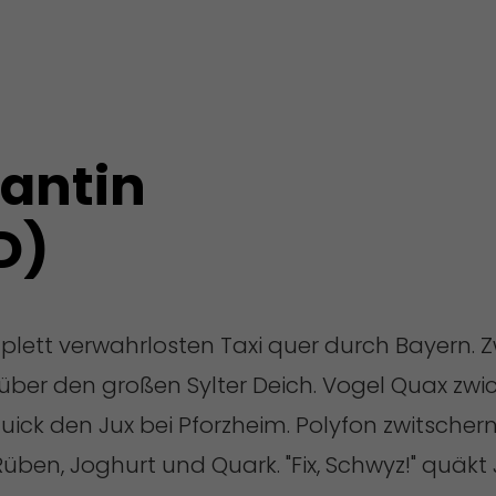
kantin
D)
plett verwahrlosten Taxi quer durch Bayern. 
 über den großen Sylter Deich. Vogel Quax zwi
quick den Jux bei Pforzheim. Polyfon zwitsche
ben, Joghurt und Quark. "Fix, Schwyz!" quäk