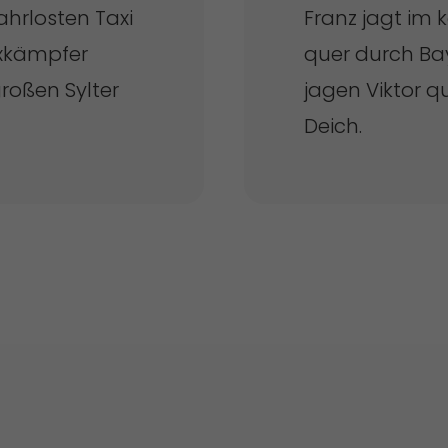
ahrlosten Taxi
Franz jagt im 
oxkämpfer
quer durch Ba
roßen Sylter
jagen Viktor q
Deich.