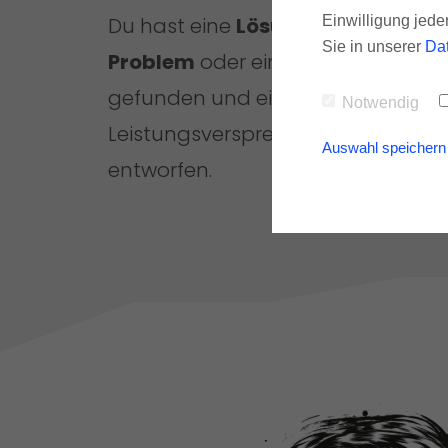
Einwilligung jede
Du hast eine
Lösung
für ein
Sie in unserer
Da
Problem
oder ein Bedürfnis
gefunden und ein
Notwendig
Leistungsversprechen
Auswahl speichern
entworfen.