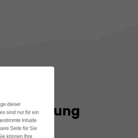
03
ige dieser
Skalierung
s sind nur für ein
Phase
gestimmte Inhalte
ere Seite für Sie
 Sie können Ihre