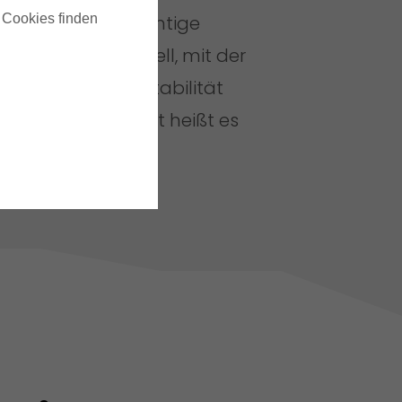
u Cookies finden
Du hast das richtige
Geschäftsmodell, mit der
optimalen Rentabilität
gefunden - jetzt heißt es
wachsen
.