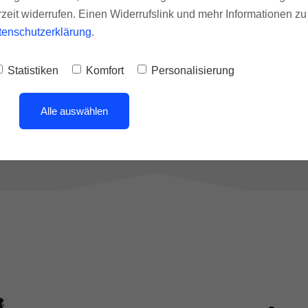
rzeit widerrufen. Einen Widerrufslink und mehr Informationen z
Du hast ein
Produkt
, das für
tenschutzerklärung
.
den Kunden tatsächlich einen
Mehrwert
schafft und zum
Statistiken
Komfort
Personalisierung
Kauf anregt.
Alle auswählen