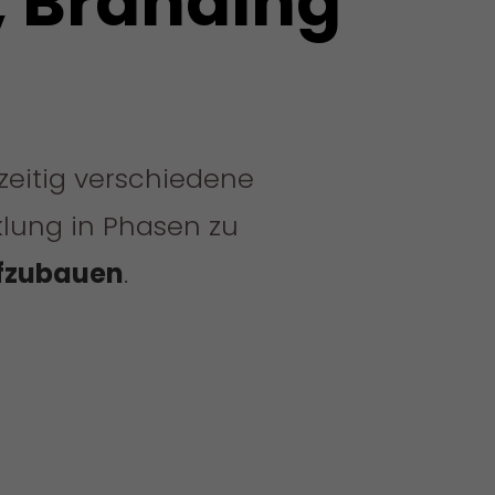
, Branding
eitig verschiedene
cklung in Phasen zu
ufzubauen
.