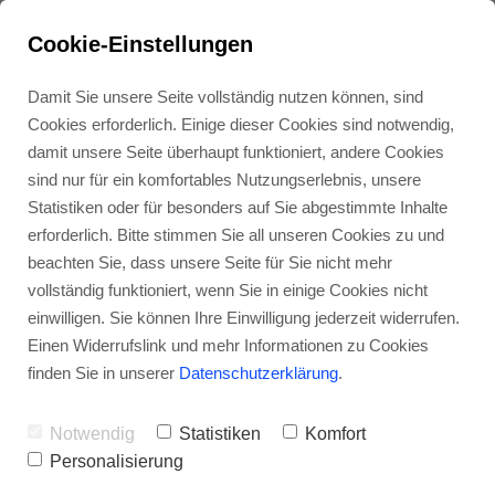
Cookie-Einstellungen
Damit Sie unsere Seite vollständig nutzen können, sind
Cookies erforderlich. Einige dieser Cookies sind notwendig,
damit unsere Seite überhaupt funktioniert, andere Cookies
sind nur für ein komfortables Nutzungserlebnis, unsere
Statistiken oder für besonders auf Sie abgestimmte Inhalte
Kontakt
erforderlich. Bitte stimmen Sie all unseren Cookies zu und
beachten Sie, dass unsere Seite für Sie nicht mehr
vollständig funktioniert, wenn Sie in einige Cookies nicht
Moin!
Du hast eine Frage
einwilligen. Sie können Ihre Einwilligung jederzeit widerrufen.
Einen Widerrufslink und mehr Informationen zu Cookies
zu deiner Marke oder zu
finden Sie in unserer
Datenschutzerklärung
.
unserem
Notwendig
Statistiken
Komfort
markenstrategischen
Personalisierung
Beratungsprozess? Kein