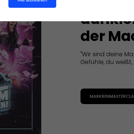
Komm 
dunkle
der Ma
"Wir sind deine Ma
Gefühle, du weißt, 
MARKRENMASTERCLAS