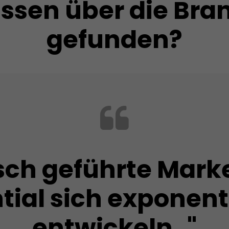
sen über die Brand
gefunden?
isch geführte Mark
tial sich exponenti
entwickeln.."