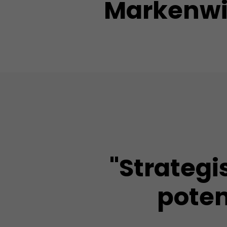
Markenwis
"Strateg
poten