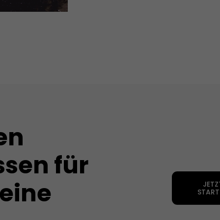
en
sen für
deine
JETZ
START