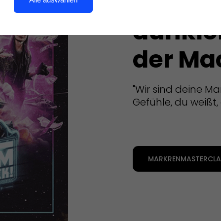
Komm 
dunkle
der Ma
"Wir sind deine Ma
Gefühle, du weißt, 
MARKRENMASTERCLAS