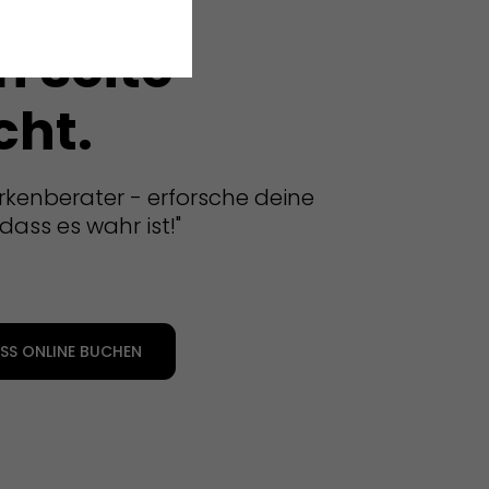
zur
n Seite
cht.
rkenberater - erforsche deine
dass es wahr ist!"
S ONLINE BUCHEN