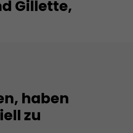
 Gillette,
en, haben
ell zu