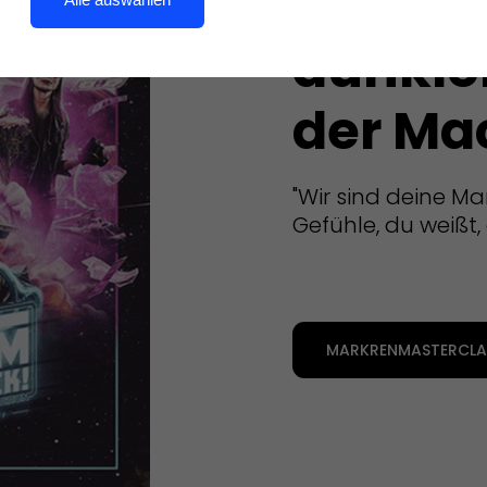
Komm 
dunkle
der Ma
"Wir sind deine Ma
Gefühle, du weißt, 
MARKRENMASTERCLAS