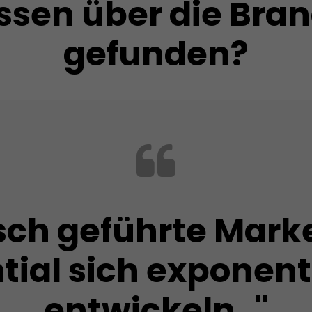
sen über die Bran
gefunden?
isch geführte Mark
tial sich exponenti
entwickeln.."