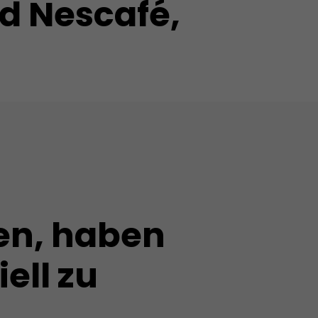
d Nescafé,
en, haben
ell zu