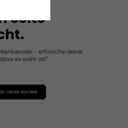
zur
n Seite
cht.
rkenberater - erforsche deine
dass es wahr ist!"
S ONLINE BUCHEN