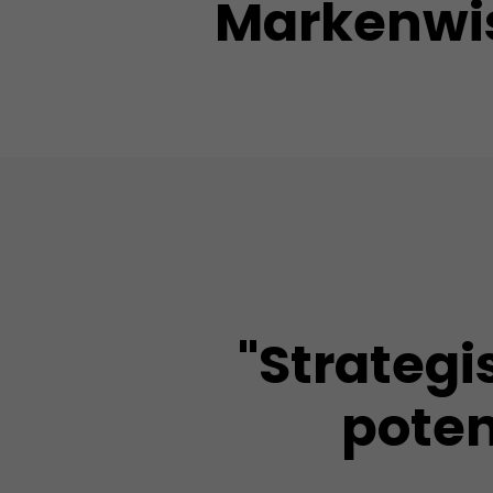
Markenwis
"Strateg
poten