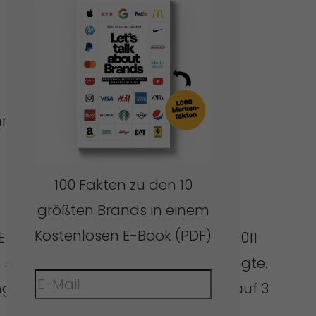
hr Erfinder von Twistshake.
100 Fakten zu den 10
größten Brands in einem
Kostenlosen E-Book (PDF)
finder und sogar Gründer. Als er 2011
 seine volle Aufmerksamkeit verlangte.
rungen sammeln konnte, haben ihn auf 3