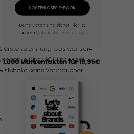
KOSTENLOSES E-BOOK
Deine Daten sind sicher. Hier ist
unsere
Datenschutzerklärung
.
ie erste Zeichnung. Das war 2014
ischen in über 40 Länder. Mit
1.000 Markenfakten für 19,95€
istshake seine Verbraucher.
Arbeit bei Twistshake wurde.