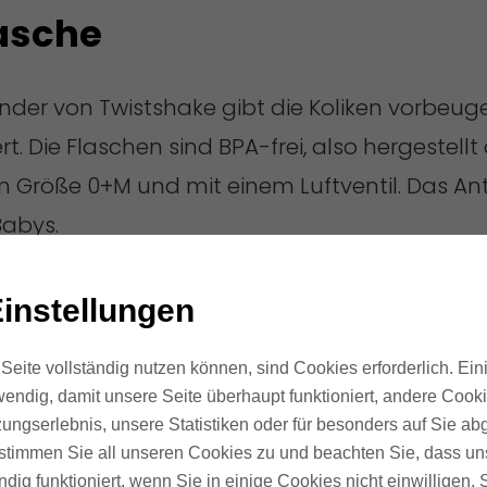
lasche
inder von Twistshake gibt die Koliken vorbeug
. Die Flaschen sind BPA-frei, also hergestell
n Größe 0+M und mit einem Luftventil. Das Anti
Babys.
eichtert das Reinigen und Befüllen der Flasche
instellungen
Milchpulvers. Mit einer Flasche hat Twistshak
Seite vollständig nutzen können, sind Cookies erforderlich. Ein
endig, damit unsere Seite überhaupt funktioniert, andere Cookie
ssen
ungserlebnis, unsere Statistiken oder für besonders auf Sie ab
te stimmen Sie all unseren Cookies zu und beachten Sie, dass uns
ndig funktioniert, wenn Sie in einige Cookies nicht einwilligen.