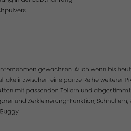
lchpulvers
s Unternehmen gewachsen. Auch wenn bis he
tshake inzwischen eine ganze Reihe weiterer P
Matten mit passenden Tellern und abgestimm
er und Zerkleinerung-Funktion, Schnullern, Z
 Buggy.