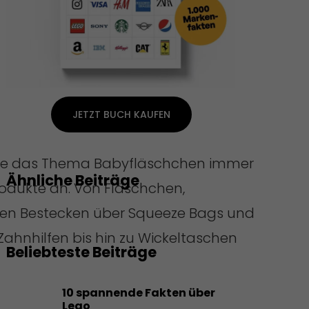
JETZT BUCH KAUFEN
ute das Thema Babyfläschchen immer
Ähnliche Beiträge
rodukte an. Von Fläschchen,
ten Bestecken über Squeeze Bags und
ahnhilfen bis hin zu Wickeltaschen
Beliebteste Beiträge
10 spannende Fakten über
Lego