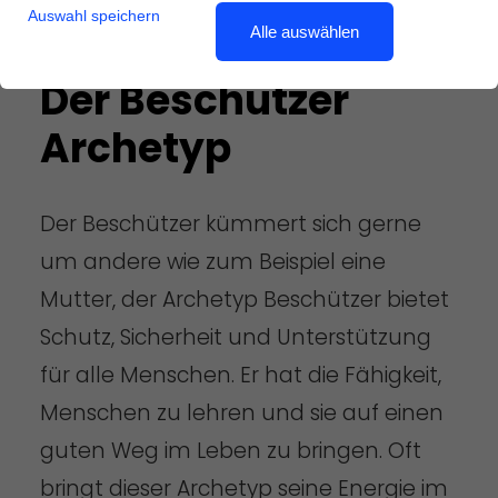
Auswahl speichern
Alle auswählen
Der Beschützer
Archetyp
Der Beschützer kümmert sich gerne
um andere wie zum Beispiel eine
Mutter, der Archetyp Beschützer bietet
Schutz, Sicherheit und Unterstützung
für alle Menschen. Er hat die Fähigkeit,
Menschen zu lehren und sie auf einen
guten Weg im Leben zu bringen. Oft
bringt dieser Archetyp seine Energie im