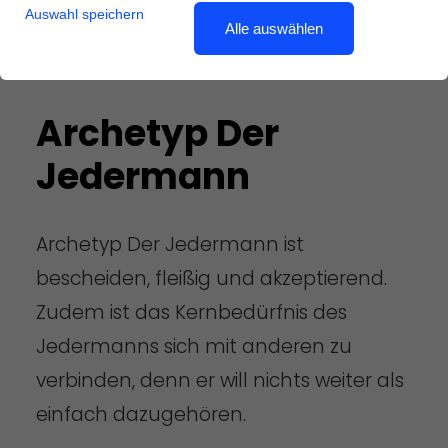
Auswahl speichern
Alle auswählen
Archetyp Der
Jedermann
Archetyp Der Jedermann ist
bescheiden, fleißig und akzeptierend.
Zudem ist das Kernbedürfnis des
Jedermanns sich mit anderen zu
verbinden, denn er will nichts weiter als
einfach dazugehören.